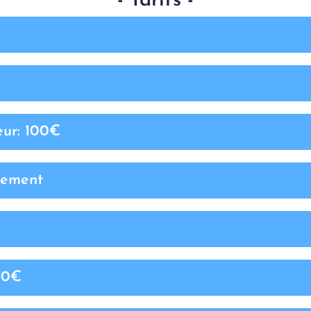
- Tarifs -
eur: 100€
lement
200€