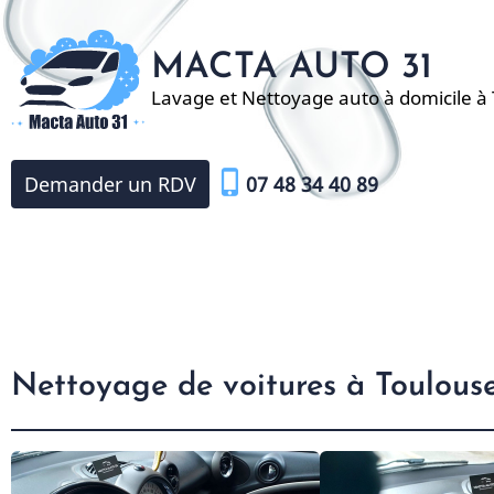
Aller
au
MACTA AUTO 31
contenu
Lavage et Nettoyage auto à domicile à
principal
phone_iphone
Demander un RDV
07 48 34 40 89
Nettoyage de voitures à Toulous